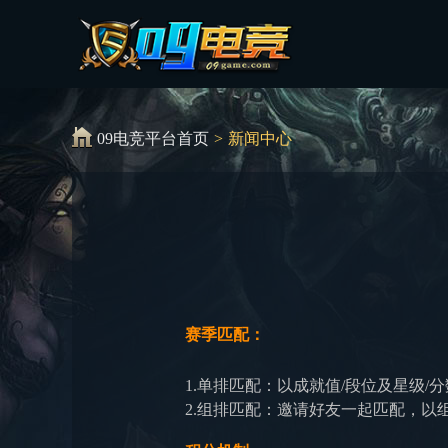
09电竞平台首页
>
新闻中心
赛季匹配：
1.单排匹配：以成就值/段位及星级/
2.组排匹配：邀请好友一起匹配，以