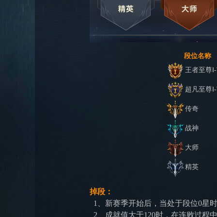
段位名称
王者至尊Ⅰ-
超凡至尊
Ⅰ-
传奇
战神
大师
精英
掉段：
1、新赛季开始后，当处于段位0星
2、成就值大于120时，在连败过程