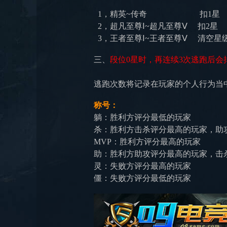
1，精英~传奇
扣1星
2，
超凡
至尊
Ⅰ
~超凡
至尊
Ⅴ
扣2星
3，王者
至尊
Ⅰ
~王者至尊
Ⅴ
清空星
三、
段位0星时，再连续3次逃跑后会
逃跑次数将记录在玩家的个人行为当
称号：
躺：胜利方评分最低的玩家
杀：胜利方击杀评分最高的玩家，助
MVP：胜利方评分最高的玩家
助：胜利方助攻评分最高的玩家，击
灵：失败方评分最高的玩家
僵：失败方评分最低的玩家