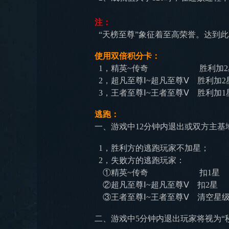
注：
“天榜至尊”象征着至高荣誉。达到
使用双倍积分卡：
1，精英~传奇
胜利加2星，
2，
超凡
至尊
Ⅰ
~
超凡
至尊
Ⅴ
胜利加2
3，王者
至尊
Ⅰ
~王者至尊
Ⅴ
胜利加1
逃跑：
一、游戏中12分钟内退出或双方主基
1，胜利方的逃跑玩家不加星；
2，失败方的逃跑玩家：
①精英~传奇
扣1星
②超凡至尊
Ⅰ
~
超凡至尊
Ⅴ
扣2星
③
王者至尊
Ⅰ
~王者至尊
Ⅴ
清空星
二、游戏中5分钟内退出玩家将视为“