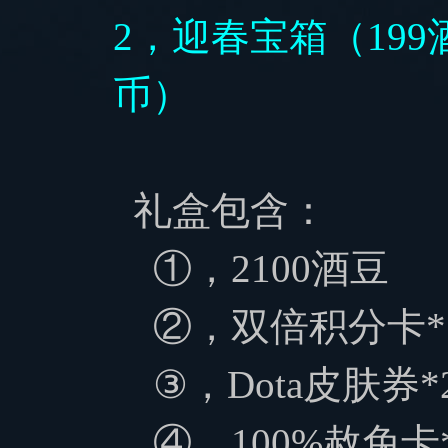
2，迎春宝箱（19
币）
礼盒包含：
①，2100酒豆
②，双倍积分卡*
③，
Dota皮肤券*
④，
100%赦免卡