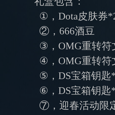
礼盒包含：
①，Dota皮肤券*
②，666酒豆
③，OMG重转符
④，OMG重转符
⑤，DS宝箱钥匙*
⑥，DS宝箱钥匙*
⑦，
迎春活动限