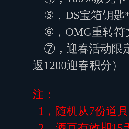
⑤，
DS宝箱钥匙*
⑥，
OMG重转符文
⑦，
迎春活动限
返1200迎春积分）
注：
1，随机从7份道具
2，
酒豆有效期15