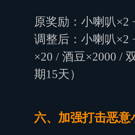
原奖励：小喇叭×2 
调整后：小喇叭×2 
×20 / 酒豆×2000
期15天）
六、加强打击恶意