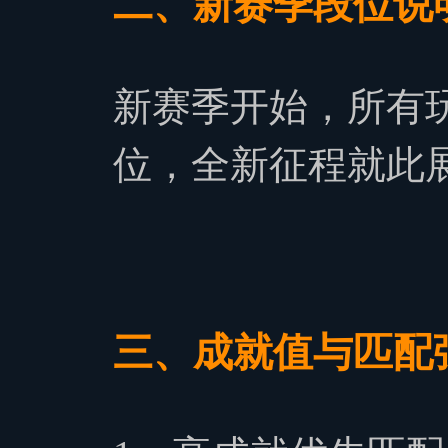
二、
新赛季段位说
新赛季开始，所有玩
位，全新征程就此
三、成就值与匹配