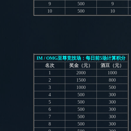
9
500
9
10
500
10
IM / OMG至尊竞技场：每日前5场计算积分
名次
奖金（元）
酒豆（元）
1
2000
1000
2
1500
800
3
1000
500
4
500
300
5
500
300
6
500
300
7
500
300
8
500
300