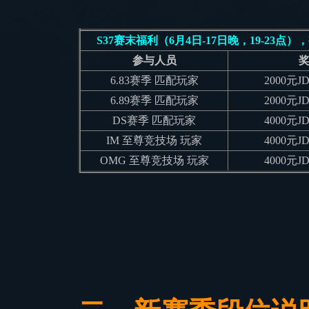
S37赛末福利
（6月4日-17日晚，19-23点）
，
参与人员
6.83赛季 匹配玩家
2000元J
6.89赛季 匹配玩家
2000元J
DS赛季 匹配玩家
4000元J
IM 至尊竞技场 玩家
4000元J
OMG 至尊竞技场 玩家
4000元J