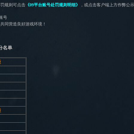
处罚规则可点击
《09平台账号处罚规则明细》
，或点击客户端上方作弊公
账号
，共同营造良好游戏环境！
分名单
级
级