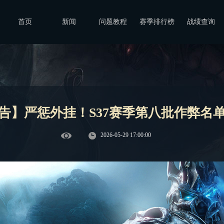
首页
新闻
问题教程
赛季排行榜
战绩查询
告】严惩外挂！S37赛季第八批作弊名
2026-05-29 17:00:00