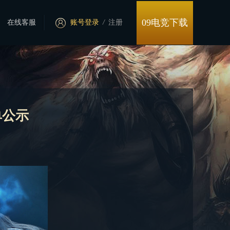
09电竞下载
在线客服
账号登录
/
注册
单公示