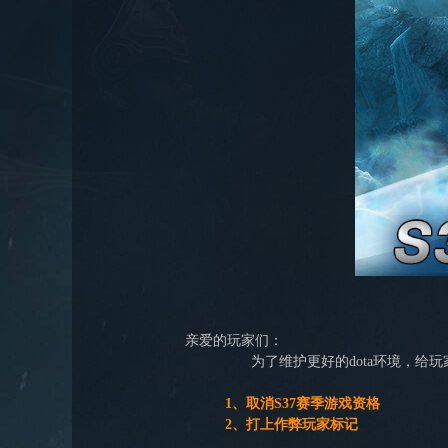
亲爱的玩家们：
为了维护更好的dota环境，
1、取消S37赛季游戏资格
2、打上作弊玩家标记