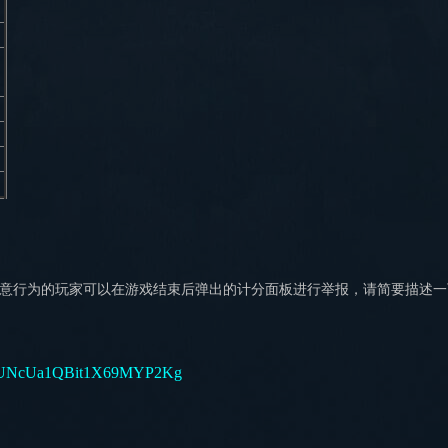
意行为的玩家可以在游戏结束后弹出的计分面板进行举报，请简要描述一
/18jUNcUa1QBit1X69MYP2Kg